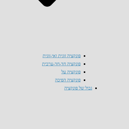
פונקציה זוגית ואי-זוגית
פונקציה חד-חד-ערכית
פונקציה על
פונקציה הפיכה
גבול של פונקציה