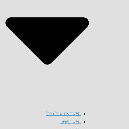
חישוב אינטגרל כפול
חישוב שטח