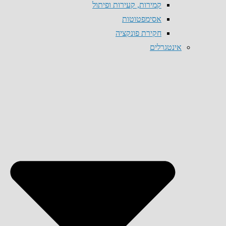
קמירות, קעירות ופיתול
אסימפטוטות
חקירת פונקציה
אינטגרלים