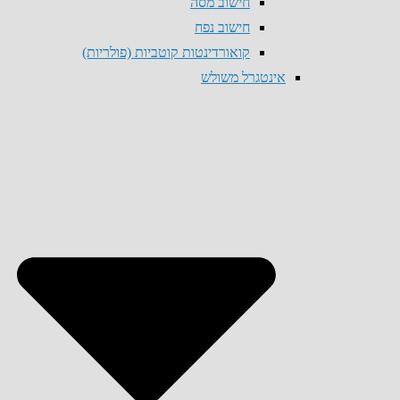
חישוב מסה
חישוב נפח
קואורדינטות קוטביות (פולריות)
אינטגרל משולש