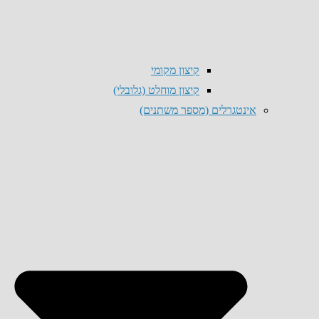
קיצון מקומי
קיצון מוחלט (גלובלי)
אינטגרלים (מספר משתנים)