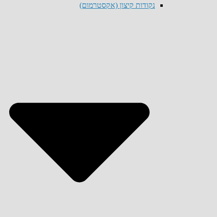
נקודות קיצון (אקסטרמום)