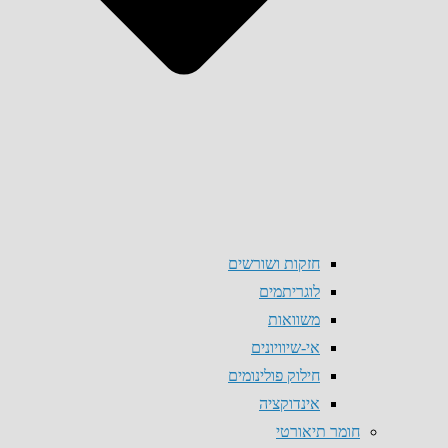
חזקות ושורשים
לוגריתמים
משוואות
אי-שיוויונים
חילוק פולינומים
אינדוקציה
חומר תיאורטי