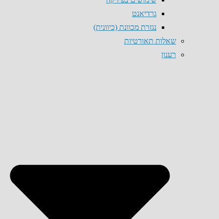
גרדיאנט
נגזרת מכוונת (כיוונית)
שאלות תאורטיות
רענון