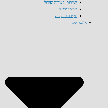
קמירות, קעירות ופיתול
אסימפטוטות
חקירת פונקציה
אינטגרלים