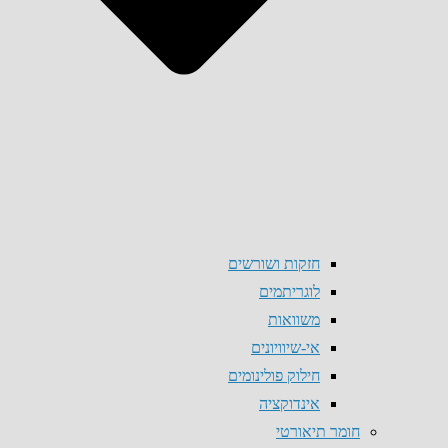
חזקות ושורשים
לוגריתמים
משוואות
אי-שיוויונים
חילוק פולינומים
אינדוקציה
חומר תיאורטי