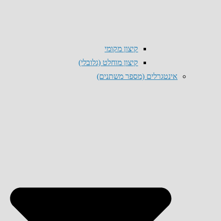
קיצון מקומי
קיצון מוחלט (גלובלי)
אינטגרלים (מספר משתנים)