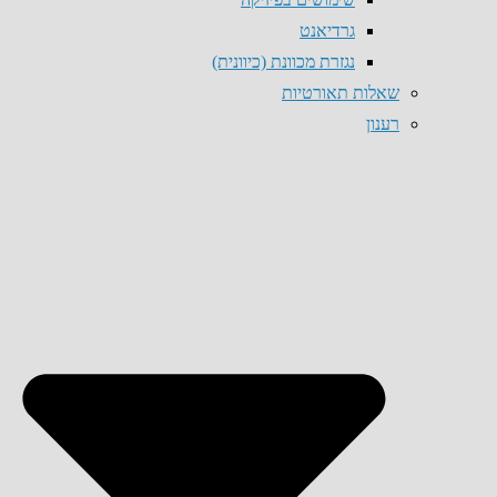
גרדיאנט
נגזרת מכוונת (כיוונית)
שאלות תאורטיות
רענון