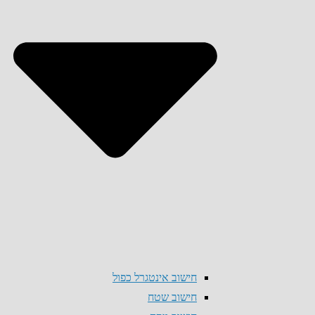
חישוב אינטגרל כפול
חישוב שטח