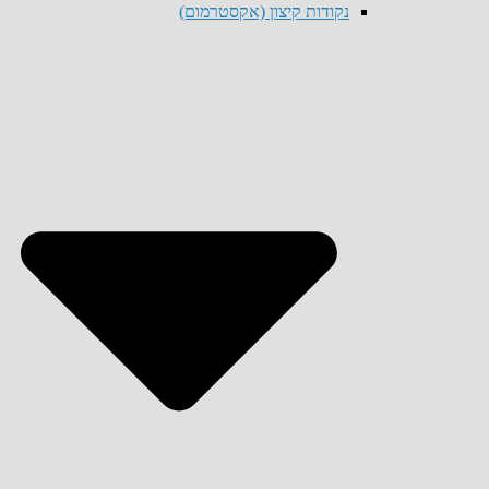
נקודות קיצון (אקסטרמום)