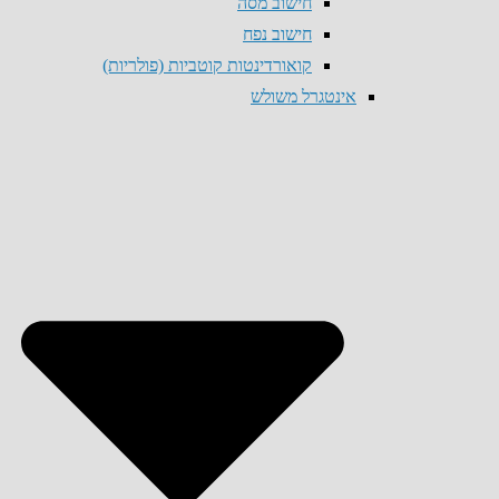
חישוב מסה
חישוב נפח
קואורדינטות קוטביות (פולריות)
אינטגרל משולש