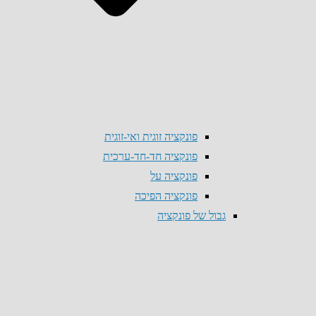
פונקציה זוגית ואי-זוגית
פונקציה חד-חד-ערכית
פונקציה על
פונקציה הפיכה
גבול של פונקציה