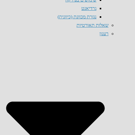
גרדיאנט
נגזרת מכוונת (כיוונית)
שאלות תאורטיות
רענון