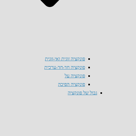
פונקציה זוגית ואי-זוגית
פונקציה חד-חד-ערכית
פונקציה על
פונקציה הפיכה
גבול של פונקציה