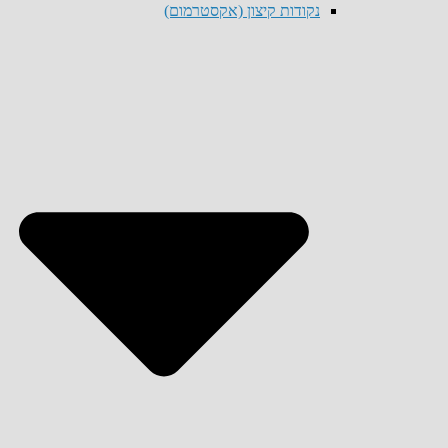
נקודות קיצון (אקסטרמום)