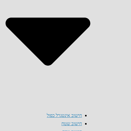
חישוב אינטגרל כפול
חישוב שטח