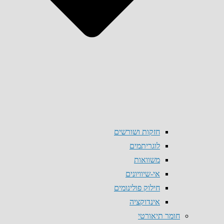
חזקות ושורשים
לוגריתמים
משוואות
אי-שיוויונים
חילוק פולינומים
אינדוקציה
חומר תיאורטי