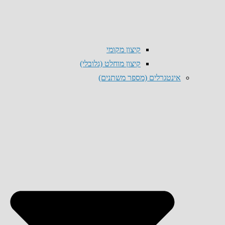
קיצון מקומי
קיצון מוחלט (גלובלי)
אינטגרלים (מספר משתנים)