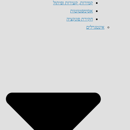
קמירות, קעירות ופיתול
אסימפטוטות
חקירת פונקציה
אינטגרלים