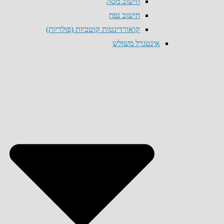
חישוב מסה
חישוב נפח
קואורדינטות קוטביות (פולריות)
אינטגרל משולש