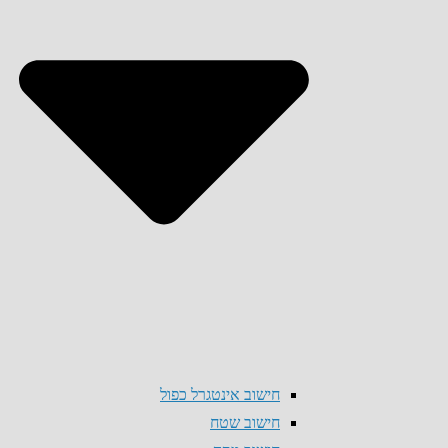
חישוב אינטגרל כפול
חישוב שטח