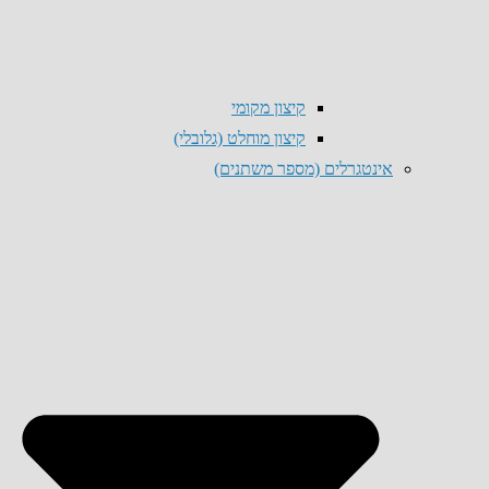
קיצון מקומי
קיצון מוחלט (גלובלי)
אינטגרלים (מספר משתנים)