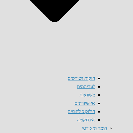
חזקות ושורשים
לוגריתמים
משוואות
אי-שיוויונים
חילוק פולינומים
אינדוקציה
חומר תיאורטי