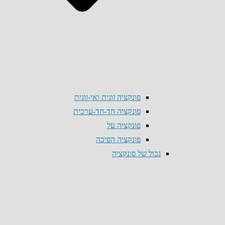
פונקציה זוגית ואי-זוגית
פונקציה חד-חד-ערכית
פונקציה על
פונקציה הפיכה
גבול של פונקציה