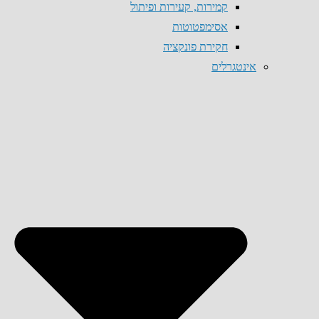
קמירות, קעירות ופיתול
אסימפטוטות
חקירת פונקציה
אינטגרלים