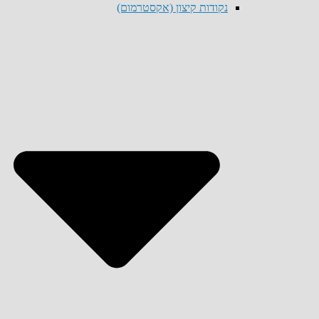
נקודות קיצון (אקסטרמום)