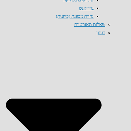
גרדיאנט
נגזרת מכוונת (כיוונית)
שאלות תאורטיות
רענון