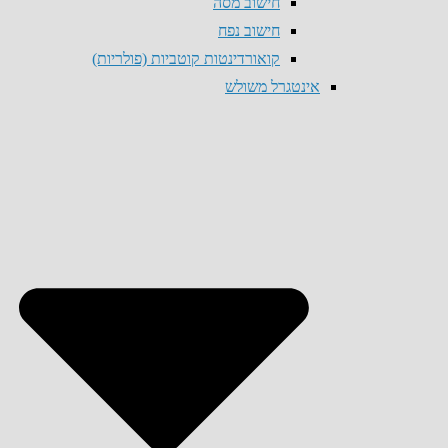
חישוב מסה
חישוב נפח
קואורדינטות קוטביות (פולריות)
אינטגרל משולש