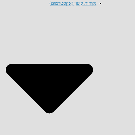
נקודות קיצון (אקסטרמום)