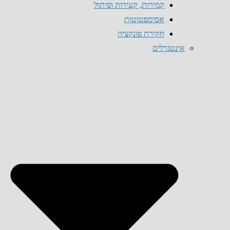
קמירות, קעירות ופיתול
אסימפטוטות
חקירת פונקציה
אינטגרלים