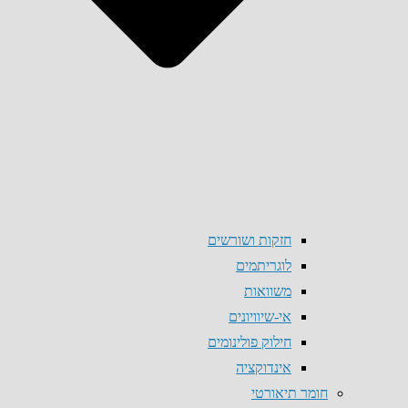
חזקות ושורשים
לוגריתמים
משוואות
אי-שיוויונים
חילוק פולינומים
אינדוקציה
חומר תיאורטי