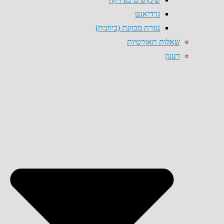
גרדיאנט
נגזרת מכוונת (כיוונית)
שאלות תאורטיות
רענון