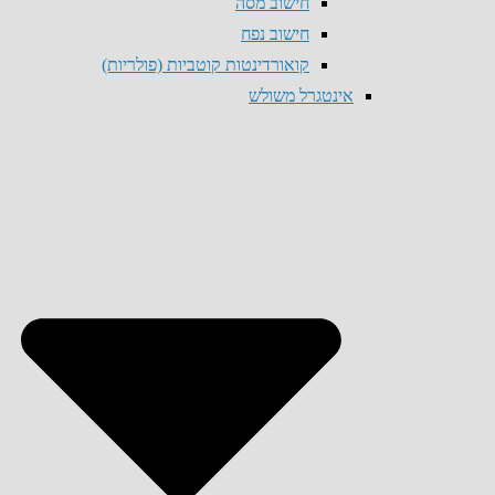
חישוב מסה
חישוב נפח
קואורדינטות קוטביות (פולריות)
אינטגרל משולש