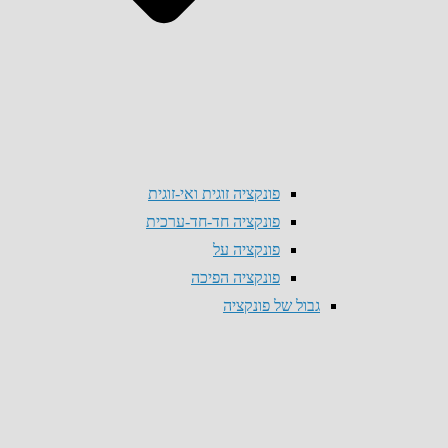
פונקציה זוגית ואי-זוגית
פונקציה חד-חד-ערכית
פונקציה על
פונקציה הפיכה
גבול של פונקציה