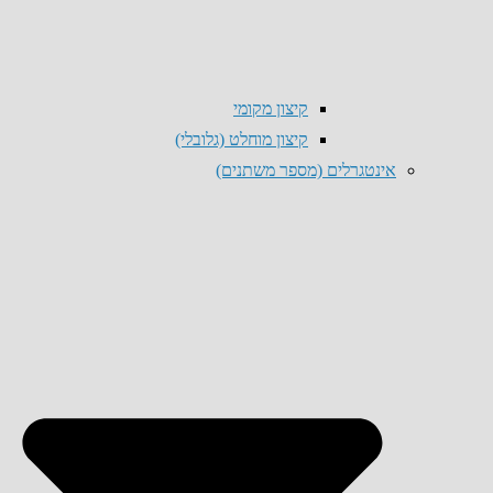
קיצון מקומי
קיצון מוחלט (גלובלי)
אינטגרלים (מספר משתנים)