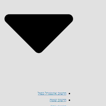
חישוב אינטגרל כפול
חישוב שטח